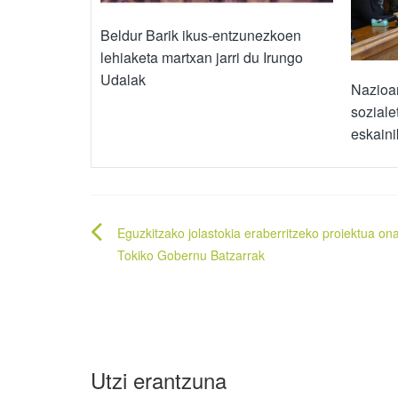
Beldur Barik ikus-entzunezkoen
lehiaketa martxan jarri du Irungo
Udalak
Nazioar
soziale
eskain
Bidalketetan
Eguzkitzako jolastokia eraberritzeko proiektua on
zehar
Tokiko Gobernu Batzarrak
nabigatu
Utzi erantzuna