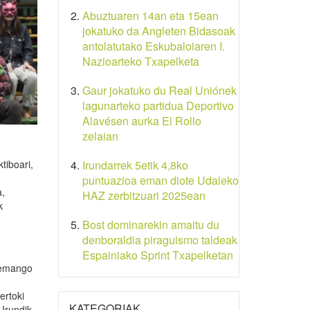
Abuztuaren 14an eta 15ean
jokatuko da Angleten Bidasoak
antolatutako Eskubaloiaren I.
Nazioarteko Txapelketa
Gaur jokatuko du Real Uniónek
lagunarteko partidua Deportivo
Alavésen aurka El Rollo
zelaian
tiboari,
Irundarrek 5etik 4,8ko
puntuazioa eman diote Udaleko
a,
HAZ zerbitzuari 2025ean
k
Bost dominarekin amaitu du
denboraldia piraguismo taldeak
Espainiako Sprint Txapelketan
a emango
ertoki
KATEGORIAK
 Irundik