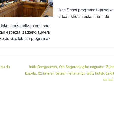
Ikas Sasoi programak gaztetx
artean kirola sustatu nahi du
teko merkataritzan edo sare
tan espezializatzeko aukera
iko du Gaztebilan programak
artu du
Iñaki Bengoetxea, Ola Sagardotegiko nagusia: “Zube
kupela, 22 urteren ostean, lehenengo aldiz hutsik geldi
da aur