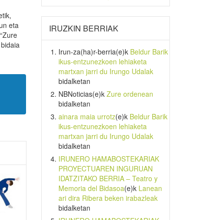
tik,
un eta
IRUZKIN BERRIAK
 “Zure
 bidaia
Irun-za(ha)r-berria
(e)k
Beldur Barik
ikus-entzunezkoen lehiaketa
martxan jarri du Irungo Udalak
bidalketan
NBNoticias
(e)k
Zure ordenean
bidalketan
ainara maia urrotz
(e)k
Beldur Barik
ikus-entzunezkoen lehiaketa
martxan jarri du Irungo Udalak
bidalketan
IRUNERO HAMABOSTEKARIAK
PROYECTUAREN INGURUAN
IDATZITAKO BERRIA – Teatro y
Memoria del Bidasoa
(e)k
Lanean
ari dira Ribera beken irabazleak
bidalketan