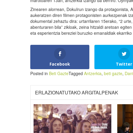
martxoaren 13an, antzerkia izango da berriro: Oymyak
Zinearen alorrean, DokuIrun izango da protagonista, 
aukeratzen diren filmen protagonisten aurkezpenak izat
dokumental zehaztu dira: urtarrilaren 15erako, “2 urte,
abenturaren bila” zikloak, zeina hitzaldi aretoan egit
eta esperientzia bereziei buruzko emanaldiak ekarriko 
Facebook
Twitter
Posted in
Beti Gazte
Tagged
Antzerkia
,
beti gazte
,
Dan
ERLAZIONATUTAKO ARGITALPENAK