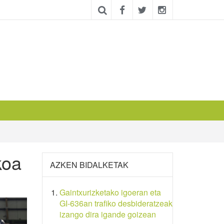
koa
AZKEN BIDALKETAK
Gaintxurizketako igoeran eta
GI-636an trafiko desbideratzeak
izango dira igande goizean