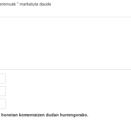
 eremuak
*
markatuta daude
ile honetan komentatzen dudan hurrengorako.