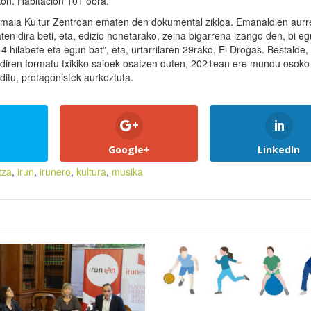
on. Habitación 101 obra.
Amaia Kultur Zentroan ematen den dokumental zikloa. Emanaldien aurre
en dira beti, eta, edizio honetarako, zeina bigarrena izango den, bi eg
 4 hilabete eta egun bat”, eta, urtarrilaren 29rako, El Drogas. Bestalde,
en diren formatu txikiko saioek osatzen duten, 2021ean ere mundu osoko
ditu, protagonistek aurkeztuta.
Google+
LinkedIn
tza
,
irun
,
irunero
,
kultura
,
musika