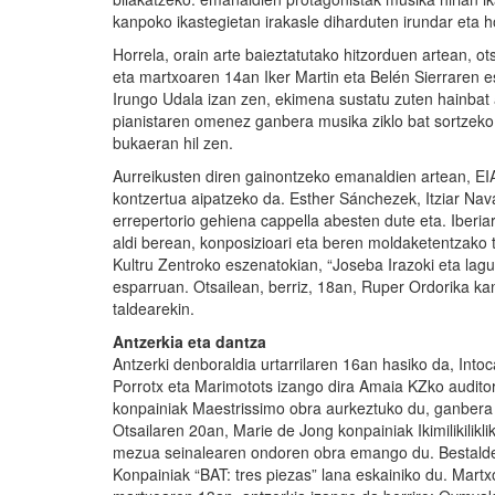
kanpoko ikastegietan irakasle diharduten irundar eta ho
Horrela, orain arte baieztatutako hitzorduen artean, o
eta martxoaren 14an Iker Martin eta Belén Sierraren es
Irungo Udala izan zen, ekimena sustatu zuten hainbat 
pianistaren omenez ganbera musika ziklo bat sortzek
bukaeran hil zen.
Aurreikusten diren gainontzeko emanaldien artean, E
kontzertua aipatzeko da. Esther Sánchezek, Itziar Nav
errepertorio gehiena cappella abesten dute eta. Iberiar
aldi berean, konposizioari eta beren moldaketentzako 
Kultru Zentroko eszenatokian, “Joseba Irazoki eta la
esparruan. Otsailean, berriz, 18an, Ruper Ordorika kan
taldearekin.
Antzerkia eta dantza
Antzerki denboraldia urtarrilaren 16an hasiko da, Intoca
Porrotx eta Marimotots izango dira Amaia KZko auditor
konpainiak Maestrissimo obra aurkeztuko du, ganbera k
Otsailaren 20an, Marie de Jong konpainiak Ikimilikilik
mezua seinalearen ondoren obra emango du. Bestalde
Konpainiak “BAT: tres piezas” lana eskainiko du. Mar