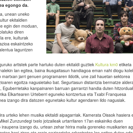
rtea egongo da.
la, unean uneko
ltur ekitaldien
rte egin den moduan,
olatuko diren
la ere, kulturak
mazioa eskaintzeko
talentua laguntzen
guruko artistek parte hartuko duten ekitaldi guztiek
Kultura km0
etiketa
nalekin lan egitea, baina ikusgaitasun handiagoa eman nahi diogu kolek
 martxan jarri genuen programaren ildotik, une zail hauetan sektorea
oaren egoitza nagusietako bat. Segurtasun distantzia bermatze alder
k, Eguberrietako kanpainaren barruan garrantzi handia duten hitzordua
Lirika Elkartearen Urteberri eguneko kontzertua eta Txabi Franquesa
inea izango dira datozen egunetako kultur agendaren ildo nagusiak.
ira urteko lehen musika ekitaldi aipagarriak. Kamerata Oissok hasier
ikel Zunzundegi txelo jotzaileak urtarrilaren 17an eskainiko duen
o iraupena izango du, urtean zehar hirira maila goreneko musikarien ag
asten hasi ziren eta orain nazioarteko orkestretan lan egiten duten edo