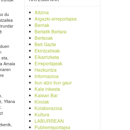
Aitzina
ko du
Argazki-erreportajea
tzailea
Berriak
 irundar
Bertatik Bertara
8
Bertsoak
Beti Gazte
 duen
Ekintzaileak
n
Elkarrizketa
 eta,
Erreportajeak
da Amaia
enaren
Hezkuntza
ere
Informazioa
Irun atzo Irun gaur
Kale inkesta
Kalean Bai
x,
z, Yllana
Kirolak
.
Kolaborazioa
zi
Kultura
z
LABURREAN
zkenik,
Publierreportajea