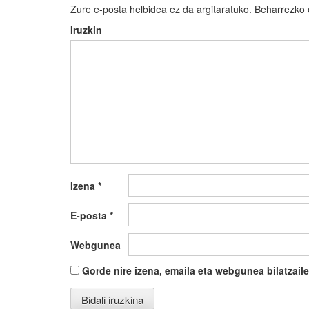
Zure e-posta helbidea ez da argitaratuko.
Beharrezko
Iruzkin
Izena
*
E-posta
*
Webgunea
Gorde nire izena, emaila eta webgunea bilatza