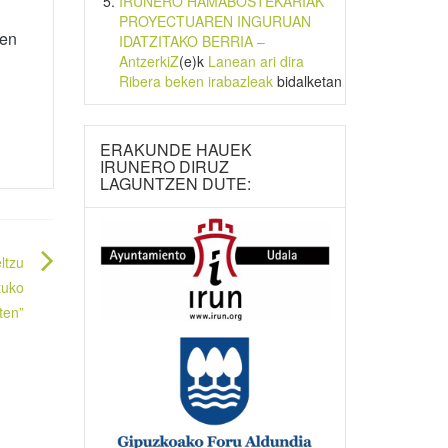
IRUNERO HAMABOSTEKARIAK
PROYECTUAREN INGURUAN
oen
IDATZITAKO BERRIA –
AntzerkiZ
(e)k
Lanean ari dira
Ribera beken irabazleak
bidalketan
ERAKUNDE HAUEK
IRUNERO DIRUZ
LAGUNTZEN DUTE:
ltzu
tuko
ten”