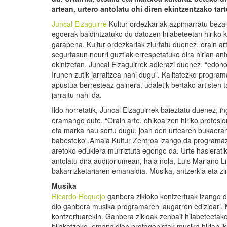
artean, urtero antolatu ohi diren ekintzentzako ta
Juncal Eizaguirre
Kultur ordezkariak azpimarratu beza
egoerak baldintzatuko du datozen hilabeteetan hiriko ku
garapena. Kultur ordezkariak ziurtatu duenez, orain a
segurtasun neurri guztiak errespetatuko dira hirian ant
ekintzetan. Juncal Eizaguirrek adierazi duenez, “edono
Irunen zutik jarraitzea nahi dugu”. Kalitatezko progra
apustua berresteaz gainera, udaletik bertako artisten 
jarraitu nahi da.
Ildo horretatik, Juncal Eizaguirrek baieztatu duenez, in
eramango dute. “Orain arte, ohikoa zen hiriko profesio
eta marka hau sortu dugu, joan den urtearen bukaeran
babesteko”.Amaia Kultur Zentroa izango da programazi
aretoko edukiera murriztuta egongo da. Urte hasierati
antolatu dira auditoriumean, hala nola, Luis Mariano 
bakarrizketariaren emanaldia. Musika, antzerkia eta z
Musika
Ricardo Requejo
ganbera zikloko kontzertuak izango d
dio ganbera musika programaren laugarren edizioari, M
kontzertuarekin. Ganbera zikloak zenbait hilabeteetak
bilakatzeko. emanaldien protagonistak musika hirian ik