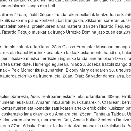
ndarribiarrak izango dira beti.
tsailaren 21ean, Iñaki Diéguez irundar akordeoilariak kontzertua eskaini
kutik saxo eta piano kontzertu bat izango da. Zikloaren sorreran bultza
artistekin batera, proiektuaren alma materra izan zen Ricardo Requejo
o. Ricardo Requjo musikariak Irungo Urrezko Domina jaso zuen eta 201
IA trío hirukoteak urtarrilaren 22an Oiasso Erromatar Museoan emango
arrok eta Isabel Martínek osatutako taldeak eskarmentu handi du, haie
 penintsulako musika herrikoien inguruko landa lanetan oinarritzen dira
tartea uzten dute. Hurrengo egunean, hilak 23, Joseba Irazoki izango 
gunak + Pelo Momo” ikuskizunarekin, Bloody Mary dendaren 30. urteurr
tautorea etorriko da Irunera, eta, 28an, Olatz Salvador donostiarra, b
bles obrarekin, Ados Teatroaren eskutik, eta, urtarrilaren 30ean, Pirrit
iumean, euskaraz, Amaren intxaurrak ikuskizunarekin. Otsailean, berri
ontzertuaren eta komedia satirikoaren arteko erdibideko ikuskizun bat
lik euskarazko lana ekarriko du Amaiara eta, 25ean, Tanttaka Taldeak Ut
, dantzaren alorrean, martxoaren 6an, Amaia Kultur Zentroan Dantza
txoaren 27an, Adaxka Dantza Taldeak dantza emanaldia eskainiko du. A