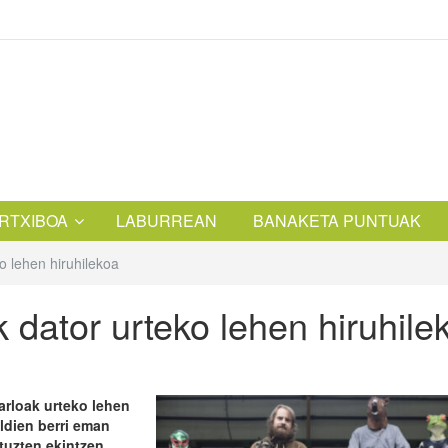
RTXIBOA
LABURREAN
BANAKETA PUNTUAK
ko lehen hiruhilekoa
k dator urteko lehen hiruhile
arloak urteko lehen
ldien berri eman
ituzten ekintzen