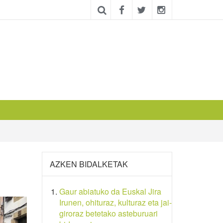
AZKEN BIDALKETAK
Gaur abiatuko da Euskal Jira
Irunen, ohituraz, kulturaz eta jai-
giroraz betetako asteburuari