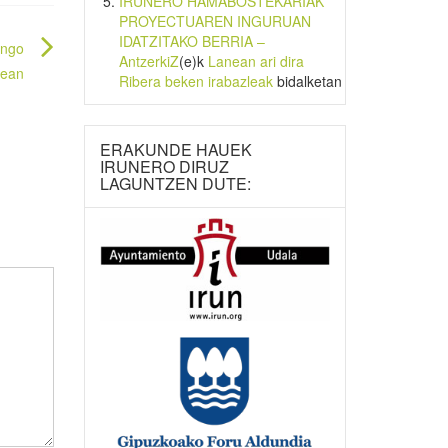
IRUNERO HAMABOSTEKARIAK
PROYECTUAREN INGURUAN
IDATZITAKO BERRIA –
ungo
AntzerkiZ
(e)k
Lanean ari dira
dean
Ribera beken irabazleak
bidalketan
ERAKUNDE HAUEK
IRUNERO DIRUZ
LAGUNTZEN DUTE: