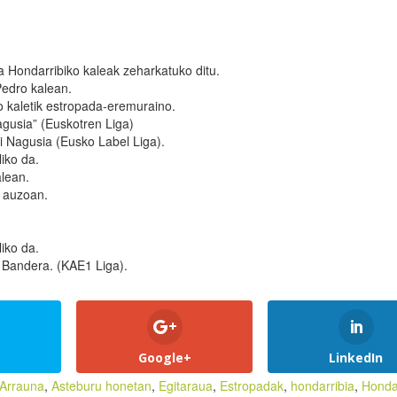
a Hondarribiko kaleak zeharkatuko ditu.
Pedro kalean.
ro kaletik estropada-eremuraino.
agusia” (Euskotren Liga)
i Nagusia (Eusko Label Liga).
iko da.
lean.
e auzoan.
iko da.
. Bandera. (KAE1 Liga).
Google+
LinkedIn
Arrauna
,
Asteburu honetan
,
Egitaraua
,
Estropadak
,
hondarribia
,
Honda