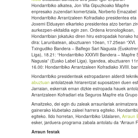
Hondarribiko alkatea, Jon Vila Gipuzkoako Mapfre
enpresako zuzendari komertziala, Norberto Emazabel
Hondarribiko Arrantzaleen Kofradiako presidentea eta
Joxemi Elduayen elkarteko presidentea atzo bertan zir
aurkezpen-ekitaldia egin zen. Ordena kronologikoan,
Hondarribian jokatuko diren hiru estropadak honako h
dira: Larunbatean, abuztuaren 10ean, 17.25ean “XVI.
Txingudiko Bandera – Balfego Sari Nagusia (Euskotre
Liga), 18.21: “Hondarribiko XXXVII Bandera – Mapfre 
Nagusia” (Eusko Label Liga). Igandea, abuztuaren 11n
16.00: Hondarribiko Arrantzaleen Kofradiako XVIII. ba
Hondarribiko presidenteak estropadaren alderdi tekniko
abuztuan
antolatzeak hiriarentzat suposatzen duen es
Jarraian, eskerrak eman dizkie estropada hauek antolat
Arrantzaleen Kofradiari eta Seguros Mapfre eta Grupo
Amaitzeko, dei egin du zaleak arraunlariak animatzera
gainerako klubetako zaleei harrera egiteko. Hondarribi
egiteko. Ildo horretan, Hondarribiko Udalaren,
Arraun 
esker, jarduera-programa zabala antolatu da “Arraun F
Arraun festak