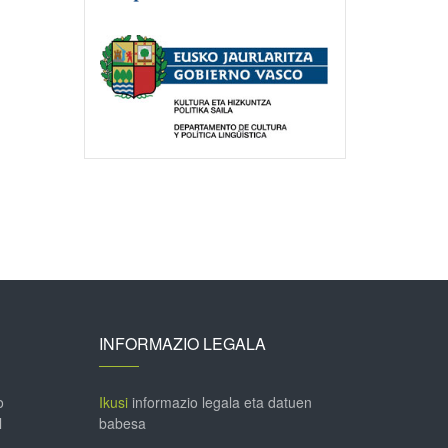
INFORMAZIO LEGALA
o
Ikusi
informazio legala eta datuen
l
babesa