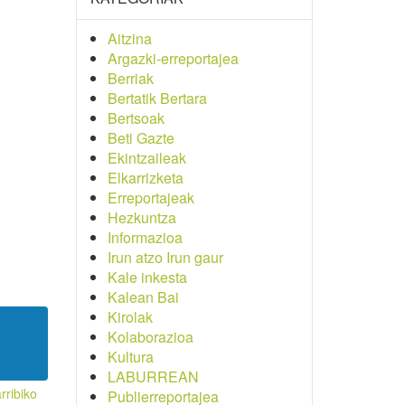
Aitzina
Argazki-erreportajea
Berriak
Bertatik Bertara
Bertsoak
Beti Gazte
Ekintzaileak
Elkarrizketa
Erreportajeak
Hezkuntza
Informazioa
Irun atzo Irun gaur
Kale inkesta
Kalean Bai
Kirolak
Kolaborazioa
Kultura
LABURREAN
rribiko
Publierreportajea