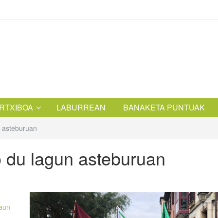
RTXIBOA
LABURREAN
BANAKETA PUNTUAK
n asteburuan
o du lagun asteburuan
aun