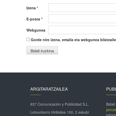
Izena
*
E-posta
*
Webgunea
Gorde nire izena, emaila eta webgunea bilatza
ARGITARATZAILEA
PUBL
837 Comunicación y Publicidad S.L.
Bidali
jaroz
Letxunborro Hiribidea 100, 2 eskubi
inform