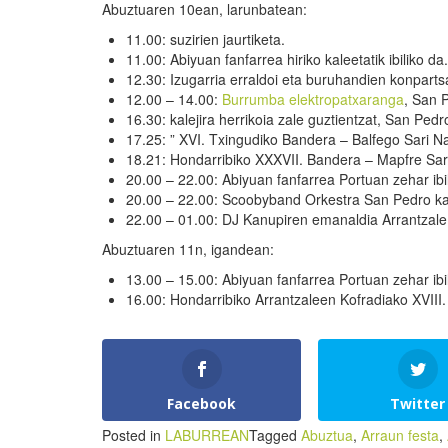
Abuztuaren 10ean, larunbatean:
11.00: suzirien jaurtiketa.
11.00: Abiyuan fanfarrea hiriko kaleetatik ibiliko da.
12.30: Izugarria erraldoi eta buruhandien konparts
12.00 – 14.00:
Burrumba elektropatxaranga
, San 
16.30: kalejira herrikoia zale guztientzat, San Ped
17.25: ” XVI. Txingudiko Bandera – Balfego Sari N
18.21: Hondarribiko XXXVII. Bandera – Mapfre Sar
20.00 – 22.00: Abiyuan fanfarrea Portuan zehar ibil
20.00 – 22.00: Scoobyband Orkestra San Pedro ka
22.00 – 01.00: DJ Kanupiren emanaldia Arrantzal
Abuztuaren 11n, igandean:
13.00 – 15.00: Abiyuan fanfarrea Portuan zehar ibil
16.00: Hondarribiko Arrantzaleen Kofradiako XVIII
Facebook
Twitter
Posted in
LABURREAN
Tagged
Abuztua
,
Arraun festa
,