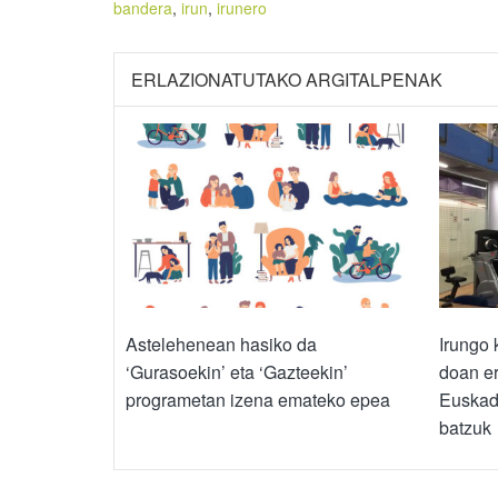
bandera
,
irun
,
irunero
ERLAZIONATUTAKO ARGITALPENAK
Astelehenean hasiko da
Irungo 
‘Gurasoekin’ eta ‘Gazteekin’
doan er
programetan izena emateko epea
Euskadi
batzuk