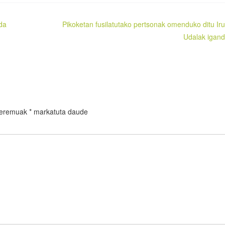
 da
Pikoketan fusilatutako pertsonak omenduko ditu Ir
Udalak igan
 eremuak
*
markatuta daude