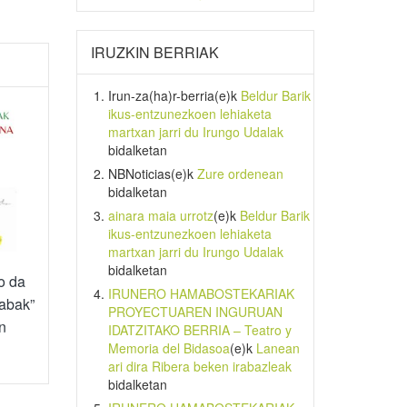
IRUZKIN BERRIAK
Irun-za(ha)r-berria
(e)k
Beldur Barik
ikus-entzunezkoen lehiaketa
martxan jarri du Irungo Udalak
bidalketan
NBNoticias
(e)k
Zure ordenean
bidalketan
ainara maia urrotz
(e)k
Beldur Barik
ikus-entzunezkoen lehiaketa
martxan jarri du Irungo Udalak
bidalketan
o da
IRUNERO HAMABOSTEKARIAK
abak”
PROYECTUAREN INGURUAN
n
IDATZITAKO BERRIA – Teatro y
Memoria del Bidasoa
(e)k
Lanean
ari dira Ribera beken irabazleak
bidalketan