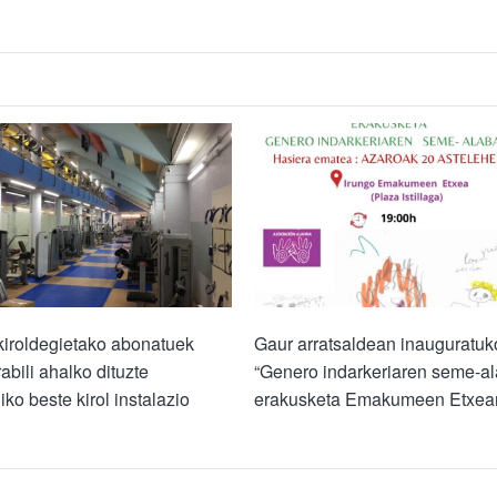
kiroldegietako abonatuek
Gaur arratsaldean inauguratuk
abili ahalko dituzte
“Genero indarkeriaren seme-al
ko beste kirol instalazio
erakusketa Emakumeen Etxea