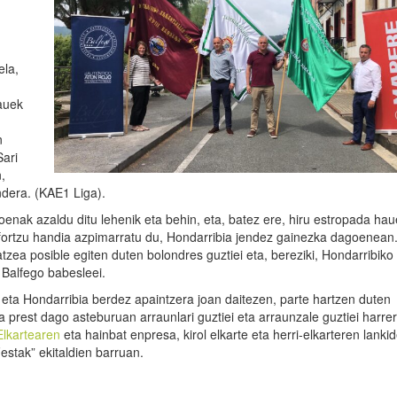
ela,
auek
n
Sari
,
ndera. (KAE1 Liga).
enak azaldu ditu lehenik eta behin, eta, batez ere, hiru estropada ha
fortzu handia azpimarratu du, Hondarribia jendez gainezka dagoenean
zea posible egiten duten bolondres guztiei eta, bereziki, Hondarribiko 
 Balfego babesleei.
 eta Hondarribia berdez apaintzera joan daitezen, parte hartzen duten
a prest dago asteburuan arraunlari guztiei eta arraunzale guztiei harre
Elkartearen
eta hainbat enpresa, kirol elkarte eta herri-elkarteren lankid
estak” ekitaldien barruan.