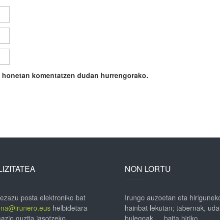
ile honetan komentatzen dudan hurrengorako.
IZITATEA
NON LORTU
 ezazu posta elektroniko bat
Irungo auzoetan eta hirigunek
ena@irunero.eus
helbidetara
hainbat lekutan; tabernak, uda
azio guztia jasotzeko.
bulegoak … baita hiriko