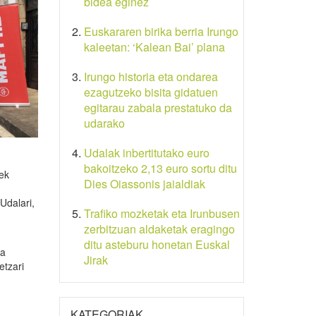
bidea eginez
Euskararen birika berria Irungo
kaleetan: ‘Kalean Bai’ plana
Irungo historia eta ondarea
ezagutzeko bisita gidatuen
egitarau zabala prestatuko da
udarako
Udalak inbertitutako euro
bakoitzeko 2,13 euro sortu ditu
uek
Dies Oiassonis jaialdiak
.
Udalari,
Trafiko mozketak eta Irunbusen
zerbitzuan aldaketak eragingo
ditu asteburu honetan Euskal
ra
Jirak
etzari
KATEGORIAK