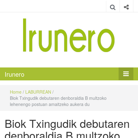
Irunero
Irungo euskarazko aldizkaria
Irunero
Home
/
LABURREAN
/
Biok Txingudik debutaren denboraldia B multzoko
lehenengo postuan amaitzeko aukera du
Biok Txingudik debutaren
denboraldia B multzoko