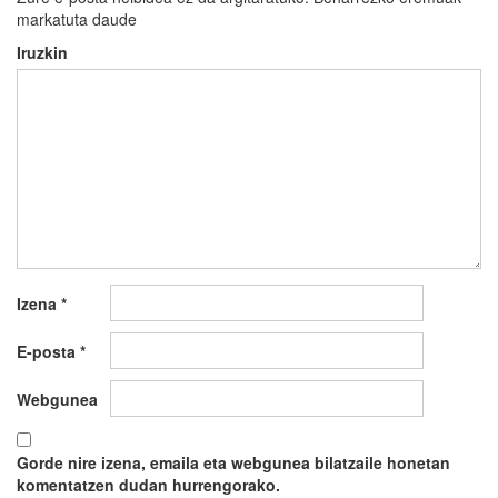
markatuta daude
Iruzkin
Izena
*
E-posta
*
Webgunea
Gorde nire izena, emaila eta webgunea bilatzaile honetan
komentatzen dudan hurrengorako.