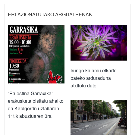
ERLAZIONATUTAKO ARGITALPENAK
Irungo kalamu elkarte
bateko arduraduna
atxilotu dute
“Palestina Garraxika”
erakusketa bisitatu ahalko
da Kabigorrin uztailaren
11tik abuztuaren 3ra