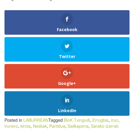
Facebook
Twitter
Google+
LinkedIn
Posted in
LABURREAN
Tagged
BioK Txingudi
,
Errugbia
,
irun
,
irunero
,
kirola
,
Neskak
,
Partidua
,
Sailkapena
,
Sarako izarrak