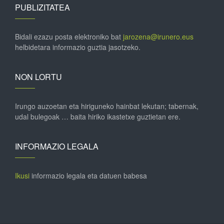
PUBLIZITATEA
Bidali ezazu posta elektroniko bat
jarozena@irunero.eus
helbidetara informazio guztia jasotzeko.
NON LORTU
Irungo auzoetan eta hiriguneko hainbat lekutan; tabernak,
udal bulegoak … baita hiriko ikastetxe guztietan ere.
INFORMAZIO LEGALA
Ikusi
informazio legala eta datuen babesa