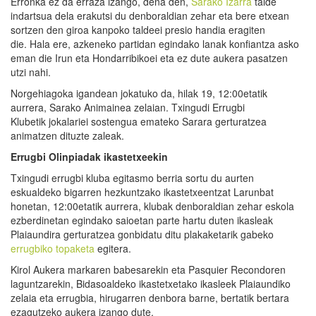
Erronka ez da erraza izango, dena den,
Sarako Izarra
talde
indartsua dela erakutsi du denboraldian zehar eta bere etxean
sortzen den giroa kanpoko taldeei presio handia eragiten
die. Hala ere, azkeneko partidan egindako lanak konfiantza asko
eman die Irun eta Hondarribikoei eta ez dute aukera pasatzen
utzi nahi.
Norgehiagoka igandean jokatuko da, hilak 19, 12:00etatik
aurrera, Sarako Animainea zelaian. Txingudi Errugbi
Klubetik jokalariei sostengua emateko Sarara gerturatzea
animatzen dituzte zaleak.
Errugbi Olinpiadak ikastetxeekin
Txingudi errugbi kluba egitasmo berria sortu du aurten
eskualdeko bigarren hezkuntzako ikastetxeentzat Larunbat
honetan, 12:00etatik aurrera, klubak denboraldian zehar eskola
ezberdinetan egindako saioetan parte hartu duten ikasleak
Plaiaundira gerturatzea gonbidatu ditu plakaketarik gabeko
errugbiko topaketa
egitera.
Kirol Aukera markaren babesarekin eta Pasquier Recondoren
laguntzarekin, Bidasoaldeko ikastetxetako ikasleek Plaiaundiko
zelaia eta errugbia, hirugarren denbora barne, bertatik bertara
ezagutzeko aukera izango dute.