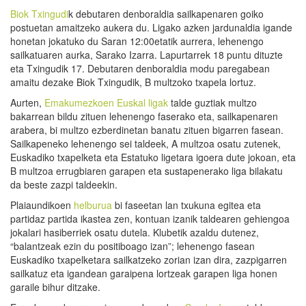
Biok Txingudi
k debutaren denboraldia sailkapenaren goiko
postuetan amaitzeko aukera du. Ligako azken jardunaldia igande
honetan jokatuko du Saran 12:00etatik aurrera, lehenengo
sailkatuaren aurka, Sarako Izarra. Lapurtarrek 18 puntu dituzte
eta Txingudik 17. Debutaren denboraldia modu paregabean
amaitu dezake Biok Txingudik, B multzoko txapela lortuz.
Aurten,
Emakumezkoen Euskal ligak
talde guztiak multzo
bakarrean bildu zituen lehenengo faserako eta, sailkapenaren
arabera, bi multzo ezberdinetan banatu zituen bigarren fasean.
Sailkapeneko lehenengo sei taldeek, A multzoa osatu zutenek,
Euskadiko txapelketa eta Estatuko ligetara igoera dute jokoan, eta
B multzoa errugbiaren garapen eta sustapenerako liga bilakatu
da beste zazpi taldeekin.
Plaiaundikoen
helburua
bi faseetan lan txukuna egitea eta
partidaz partida ikastea zen, kontuan izanik taldearen gehiengoa
jokalari hasiberriek osatu dutela. Klubetik azaldu dutenez,
“balantzeak ezin du positiboago izan”; lehenengo fasean
Euskadiko txapelketara sailkatzeko zorian izan dira, zazpigarren
sailkatuz eta igandean garaipena lortzeak garapen liga honen
garaile bihur ditzake.