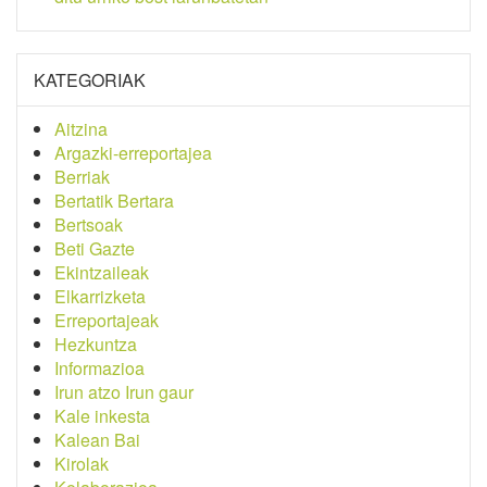
KATEGORIAK
Aitzina
Argazki-erreportajea
Berriak
Bertatik Bertara
Bertsoak
Beti Gazte
Ekintzaileak
Elkarrizketa
Erreportajeak
Hezkuntza
Informazioa
Irun atzo Irun gaur
Kale inkesta
Kalean Bai
Kirolak