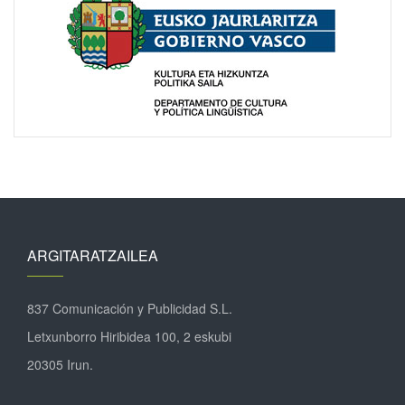
ARGITARATZAILEA
837 Comunicación y Publicidad S.L.
Letxunborro Hiribidea 100, 2 eskubi
20305 Irun.