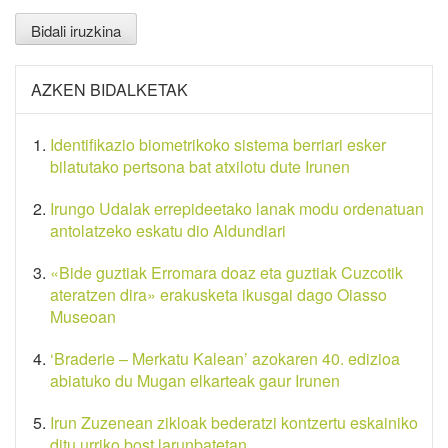
AZKEN BIDALKETAK
Identifikazio biometrikoko sistema berriari esker
bilatutako pertsona bat atxilotu dute Irunen
Irungo Udalak errepideetako lanak modu ordenatuan
antolatzeko eskatu dio Aldundiari
«Bide guztiak Erromara doaz eta guztiak Cuzcotik
ateratzen dira» erakusketa ikusgai dago Oiasso
Museoan
‘Braderie – Merkatu Kalean’ azokaren 40. edizioa
abiatuko du Mugan elkarteak gaur Irunen
Irun Zuzenean zikloak bederatzi kontzertu eskainiko
ditu urriko bost larunbatetan