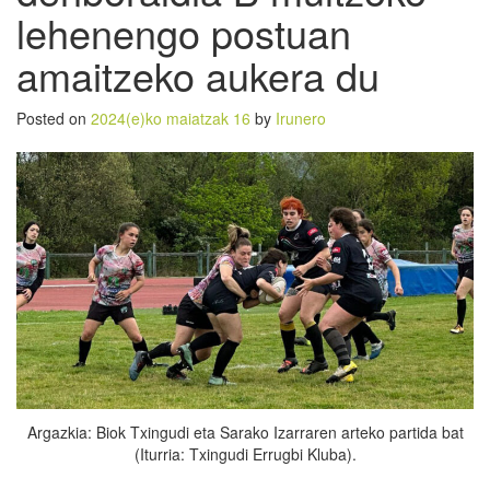
lehenengo postuan
amaitzeko aukera du
Posted on
2024(e)ko maiatzak 16
by
Irunero
Argazkia: Biok Txingudi eta Sarako Izarraren arteko partida bat
(Iturria: Txingudi Errugbi Kluba).