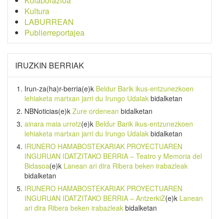
Kolaborazioa
Kultura
LABURREAN
Publierreportajea
IRUZKIN BERRIAK
Irun-za(ha)r-berria
(e)k
Beldur Barik ikus-entzunezkoen
lehiaketa martxan jarri du Irungo Udalak
bidalketan
NBNoticias
(e)k
Zure ordenean
bidalketan
ainara maia urrotz
(e)k
Beldur Barik ikus-entzunezkoen
lehiaketa martxan jarri du Irungo Udalak
bidalketan
IRUNERO HAMABOSTEKARIAK PROYECTUAREN
INGURUAN IDATZITAKO BERRIA – Teatro y Memoria del
Bidasoa
(e)k
Lanean ari dira Ribera beken irabazleak
bidalketan
IRUNERO HAMABOSTEKARIAK PROYECTUAREN
INGURUAN IDATZITAKO BERRIA – AntzerkiZ
(e)k
Lanean
ari dira Ribera beken irabazleak
bidalketan