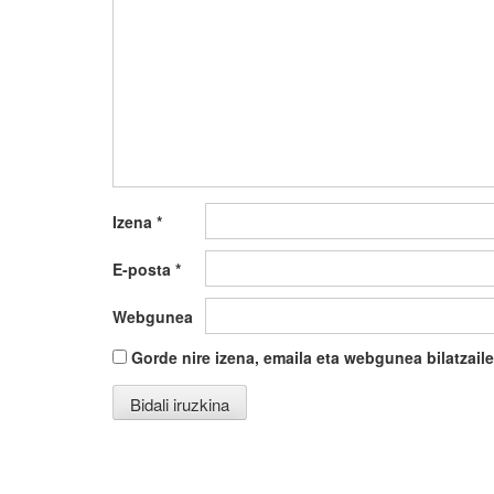
Izena
*
E-posta
*
Webgunea
Gorde nire izena, emaila eta webgunea bilatza