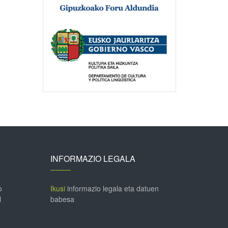
INFORMAZIO LEGALA
o
Ikusi
informazio legala eta datuen
l
babesa