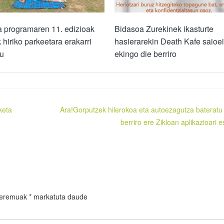
a programaren 11. edizioak
Bidasoa Zurekinek ikasturte
k hiriko parkeetara erakarri
hasierarekin Death Kafe saioei
tu
ekingo die berriro
keta
Ara!Gorputzek hilerokoa eta autoezagutza bateratu 
berriro ere Zikloan aplikazioari e
 eremuak
*
markatuta daude