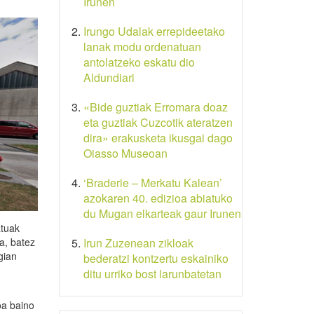
Irunen
Irungo Udalak errepideetako
lanak modu ordenatuan
antolatzeko eskatu dio
Aldundiari
«Bide guztiak Erromara doaz
eta guztiak Cuzcotik ateratzen
dira» erakusketa ikusgai dago
Oiasso Museoan
‘Braderie – Merkatu Kalean’
azokaren 40. edizioa abiatuko
du Mugan elkarteak gaur Irunen
atuak
a, batez
Irun Zuzenean zikloak
gian
bederatzi kontzertu eskainiko
ditu urriko bost larunbatetan
oa baino