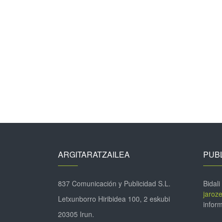
ARGITARATZAILEA
PUBL
837 Comunicación y Publicidad S.L.
Bidali
jaroz
Letxunborro Hiribidea 100, 2 eskubi
inform
20305 Irun.