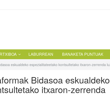
RTXIBOA
LABURREAN
BANAKETA PUNTUAK
asoa eskualdeko espezialitateetako kontsultetako itxaron-zerrenda luz
aformak Bidasoa eskualdeko
ntsultetako itxaron-zerrenda