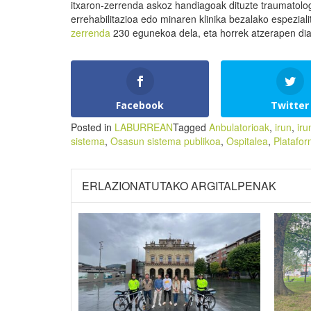
itxaron-zerrenda askoz handiagoak dituzte traumatolo
errehabilitazioa edo minaren klinika bezalako espeziali
zerrenda
230 egunekoa dela, eta horrek atzerapen diag
Facebook
Twitter
Posted in
LABURREAN
Tagged
Anbulatorioak
,
irun
,
iru
sistema
,
Osasun sistema publikoa
,
Ospitalea
,
Platafo
ERLAZIONATUTAKO ARGITALPENAK