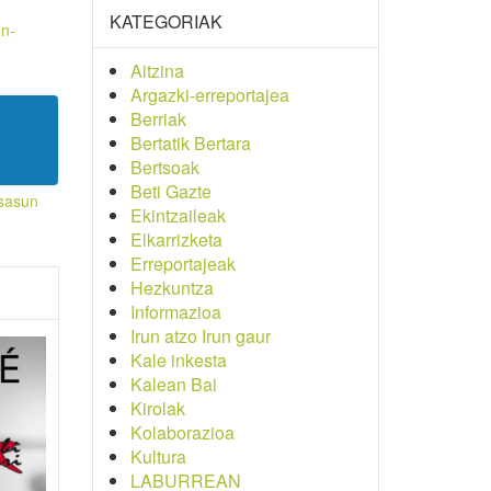
KATEGORIAK
on-
Aitzina
Argazki-erreportajea
Berriak
Bertatik Bertara
Bertsoak
Beti Gazte
sasun
Ekintzaileak
Elkarrizketa
Erreportajeak
Hezkuntza
Informazioa
Irun atzo Irun gaur
Kale inkesta
Kalean Bai
Kirolak
Kolaborazioa
Kultura
LABURREAN