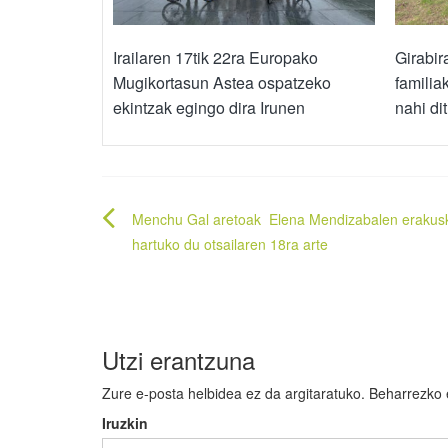
Irailaren 17tik 22ra Europako
Girabir
Mugikortasun Astea ospatzeko
familia
ekintzak egingo dira Irunen
nahi di
Bidalketetan
Menchu Gal aretoak Elena Mendizabalen erakus
zehar
hartuko du otsailaren 18ra arte
nabigatu
Utzi erantzuna
Zure e-posta helbidea ez da argitaratuko.
Beharrezko
Iruzkin