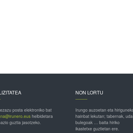
IZITATEA
NON LORTU
 ezazu posta elektroniko bat
Irungo auzoetan eta hirigunek
ena@irunero.eus
helbidetara
hainbat lekutan; tabernak, uda
azio guztia jasotzeko.
bulegoak … baita hiriko
ikastetxe guztietan ere.