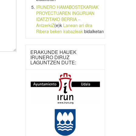
IRUNERO HAMABOSTEKARIAK
PROYECTUAREN INGURUAN
IDATZITAKO BERRIA –
AntzerkiZ
(e)k
Lanean ari dira
Ribera beken irabazleak
bidalketan
ERAKUNDE HAUEK
IRUNERO DIRUZ
LAGUNTZEN DUTE: