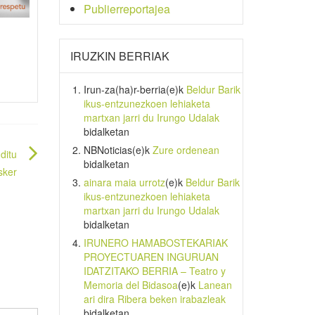
Publierreportajea
IRUZKIN BERRIAK
Irun-za(ha)r-berria
(e)k
Beldur Barik
ikus-entzunezkoen lehiaketa
martxan jarri du Irungo Udalak
bidalketan
NBNoticias
(e)k
Zure ordenean
ditu
bidalketan
sker
ainara maia urrotz
(e)k
Beldur Barik
ikus-entzunezkoen lehiaketa
martxan jarri du Irungo Udalak
bidalketan
IRUNERO HAMABOSTEKARIAK
PROYECTUAREN INGURUAN
IDATZITAKO BERRIA – Teatro y
Memoria del Bidasoa
(e)k
Lanean
ari dira Ribera beken irabazleak
bidalketan