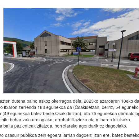
azten dutena baino askoz okerragoa dela. 2023ko azaroaren 10eko d
ako itxaron zerrenda 188 egunekoa da (Osakidetzan, berriz, 54 eguneko
da (49 egunekoa batez beste Osakidetzan); eta 75 egunekoa dermatolo
itu behar zaie urologiako, errehabilitazioko eta minaren klinikako
oa baita pazienteak zitatzea, horretarako agendarik ez dagoelako.
ako osasun publikoa zein egoera larrian dagoen; izan ere, batez bestek