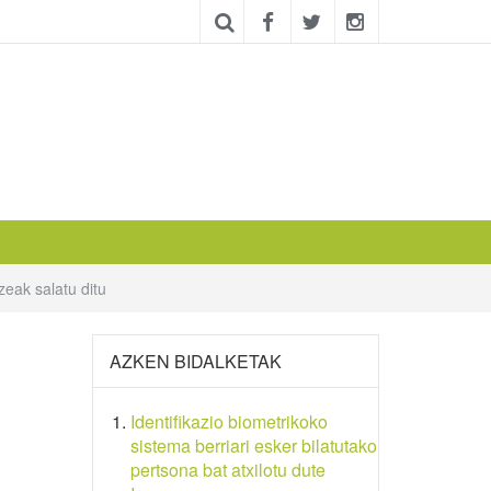
eak salatu ditu
AZKEN BIDALKETAK
Identifikazio biometrikoko
sistema berriari esker bilatutako
pertsona bat atxilotu dute