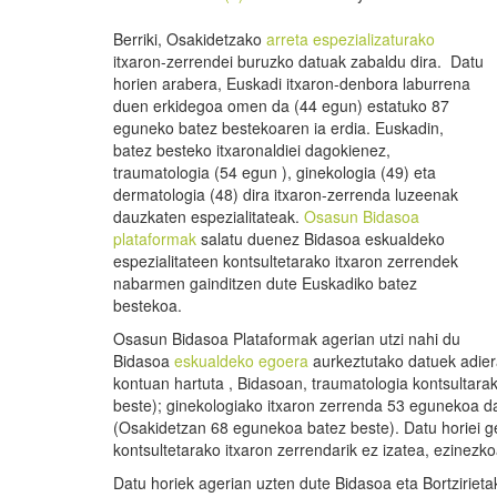
Berriki, Osakidetzako
arreta espezializaturako
itxaron-zerrendei buruzko datuak zabaldu dira. Datu
horien arabera, Euskadi itxaron-denbora laburrena
duen erkidegoa omen da (44 egun) estatuko 87
eguneko batez bestekoaren ia erdia. Euskadin,
batez besteko itxaronaldiei dagokienez,
traumatologia (54 egun ), ginekologia (49) eta
dermatologia (48) dira itxaron-zerrenda luzeenak
dauzkaten espezialitateak.
Osasun Bidasoa
plataformak
salatu duenez Bidasoa eskualdeko
espezialitateen kontsultetarako itxaron zerrendek
nabarmen gainditzen dute Euskadiko batez
bestekoa.
Osasun Bidasoa Plataformak agerian utzi nahi du
Bidasoa
eskualdeko egoera
aurkeztutako datuek adier
kontuan hartuta , Bidasoan, traumatologia kontsultar
beste); ginekologiako itxaron zerrenda 53 egunekoa 
(Osakidetzan 68 egunekoa batez beste). Datu horiei geh
kontsultetarako itxaron zerrendarik ez izatea, ezinezk
Datu horiek agerian uzten dute Bidasoa eta Bortziriet