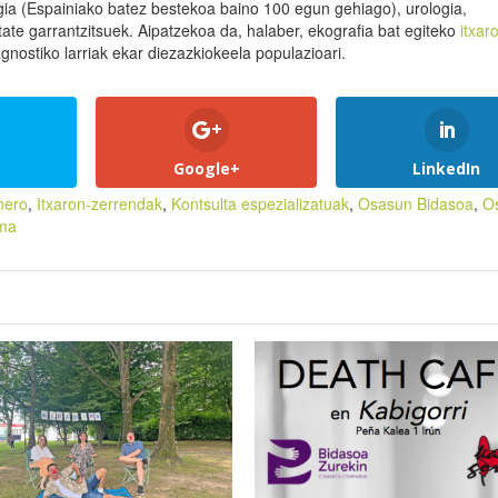
gia (Espainiako batez bestekoa baino 100 egun gehiago), urologia,
tate garrantzitsuek. Aipatzekoa da, halaber, ekografia bat egiteko
itxar
nostiko larriak ekar diezazkiokeela populazioari.
Google+
LinkedIn
nero
,
Itxaron-zerrendak
,
Kontsulta espezializatuak
,
Osasun Bidasoa
,
O
rma