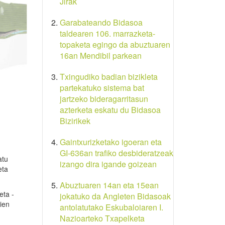
Jirak
Garabateando Bidasoa
taldearen 106. marrazketa-
topaketa egingo da abuztuaren
16an Mendibil parkean
Txingudiko badian bizikleta
partekatuko sistema bat
jartzeko bideragarritasun
azterketa eskatu du Bidasoa
Bizirikek
Gaintxurizketako igoeran eta
GI-636an trafiko desbideratzeak
atu
izango dira igande goizean
eta
Abuztuaren 14an eta 15ean
eta -
jokatuko da Angleten Bidasoak
ien
antolatutako Eskubaloiaren I.
Nazioarteko Txapelketa