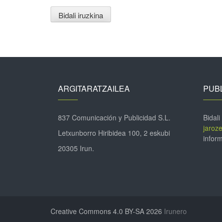
ARGITARATZAILEA
PUBL
837 Comunicación y Publicidad S.L.
Bidali
jaroz
Letxunborro Hiribidea 100, 2 eskubi
inform
20305 Irun.
Creative Commons 4.0 BY-SA 2026
Irunero