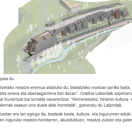
-epea du.
zetako meatze-eremua aldatuko du, bisitatzeko moduan jarriko baita,
bisita onena eta aberasgarriena bizi dezan”. Cristina Labordak azpimarr
 Irunentzat bai lurralde osoarentzat. “Horrenbestez, hiriaren kultura- 
lerriak osasun ona duela alde horretatik”, gaineratu du Labordak.
zuetan ere lan egingo da, besteak beste, kultura- eta ingurumen-eduki 
ren inguruko meatze-hondarren, akueduktuen, meatze-zuloen eta galer