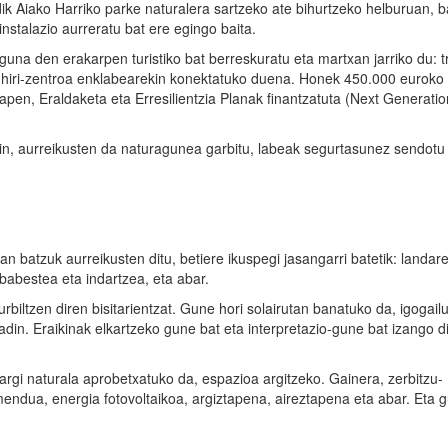
ik Aiako Harriko parke naturalera sartzeko ate bihurtzeko helburuan, b
stalazio aurreratu bat ere egingo baita.
guna den erakarpen turistiko bat berreskuratu eta martxan jarriko du: t
 hiri-zentroa enklabearekin konektatuko duena. Honek 450.000 euroko
pen, Eraldaketa eta Erresilientzia Planak finantzatuta (Next Generati
n, aurreikusten da naturagunea garbitu, labeak segurtasunez sendotu
 batzuk aurreikusten ditu, betiere ikuspegi jasangarri batetik: landar
 babestea eta indartzea, eta abar.
rbiltzen diren bisitarientzat. Gune hori solairutan banatuko da, igogail
dadin. Eraikinak elkartzeko gune bat eta interpretazio-gune bat izango di
 argi naturala aprobetxatuko da, espazioa argitzeko. Gainera, zerbitzu-
mendua, energia fotovoltaikoa, argiztapena, aireztapena eta abar. Eta g