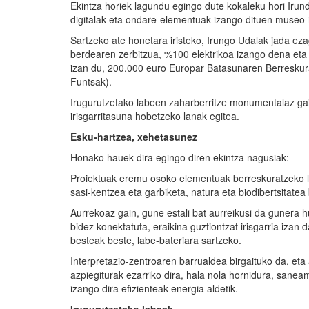
Ekintza horiek lagundu egingo dute kokaleku hori Irund
digitalak eta ondare-elementuak izango dituen museo-in
Sartzeko ate honetara iristeko, Irungo Udalak jada eza
berdearen zerbitzua, %100 elektrikoa izango dena eta
izan du, 200.000 euro Europar Batasunaren Berreskura
Funtsak).
Irugurutzetako labeen zaharberritze monumentalaz gai
irisgarritasuna hobetzeko lanak egitea.
Esku-hartzea, xehetasunez
Honako hauek dira egingo diren ekintza nagusiak:
Proiektuak eremu osoko elementuak berreskuratzeko lan
sasi-kentzea eta garbiketa, natura eta biodibertsitatea
Aurrekoaz gain, gune estali bat aurreikusi da gunera hu
bidez konektatuta, eraikina guztiontzat irisgarria izan 
besteak beste, labe-bateriara sartzeko.
Interpretazio-zentroaren barrualdea birgaituko da, eta
azpiegiturak ezarriko dira, hala nola hornidura, sanea
izango dira efizienteak energia aldetik.