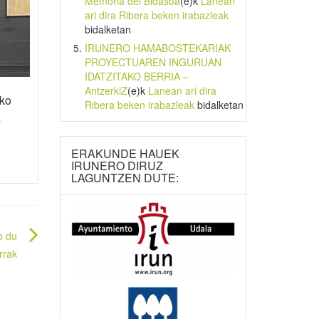
Memoria del Bidasoa
(e)k
Lanean
ari dira Ribera beken irabazleak
bidalketan
IRUNERO HAMABOSTEKARIAK
PROYECTUAREN INGURUAN
IDATZITAKO BERRIA –
AntzerkiZ
(e)k
Lanean ari dira
ko
Ribera beken irabazleak
bidalketan
a
ERAKUNDE HAUEK
IRUNERO DIRUZ
LAGUNTZEN DUTE:
o du
rrak