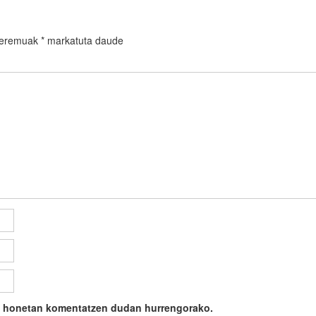
 eremuak
*
markatuta daude
ile honetan komentatzen dudan hurrengorako.