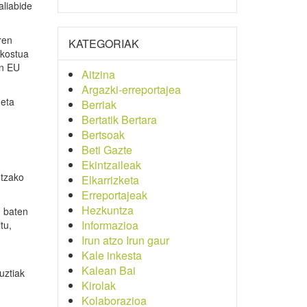
aliabide
ren
KATEGORIAK
 kostua
on EU
Aitzina
Argazki-erreportajea
 eta
Berriak
Bertatik Bertara
Bertsoak
Beti Gazte
Ekintzaileak
etzako
Elkarrizketa
Erreportajeak
Hezkuntza
u baten
Informazioa
tu,
Irun atzo Irun gaur
Kale inkesta
Kalean Bai
uztiak
Kirolak
Kolaborazioa