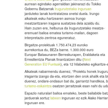
aurrean egindako agerraldian jakinarazi du Tokiko
Gobernu Batzarrak
Irugurutzetako inguruan
jarduteko lanak kontratatzea onetsi duela. Irungo
alkateak esku-hartzearen asmoa Irungo
meatzaritzaren iragana sustatzea dela azaldu du.
Hain zuzen ere, helburua da Irugurutzetako meatze-
eremuari balioa ematea turismo-mailan, dagoen
interpretazio-zentroa eguneratuz.
Birgaitze-proiektuak 1.750.474,23 euroko
aurrekontua du, BEZa barne. 1.300.000 euro
Europar Batasunaren Berreskurapen, Eraldaketa eta
Erresilientzia Planak finantzatzen ditu (
Next
Generation EU Funtsak
), eta 12 hilabeteko egikaritze
Alkateak nabarmendu duenez, “Proiektu honek Irugurut
irisgarria izango da-eta, etortzen den orok ahalik eta 
duenez, ondare-ondasun bat da, garrantzi handikoa, bai
turismo-eskaintza
osatzen jarraitzeak esan nahi du uda
Espazio naturalari balioa emateko, beste baliabide bat
jarduerak sortuz
labeen
inguruan ez ezik Aiako Harria
inguruan ere.