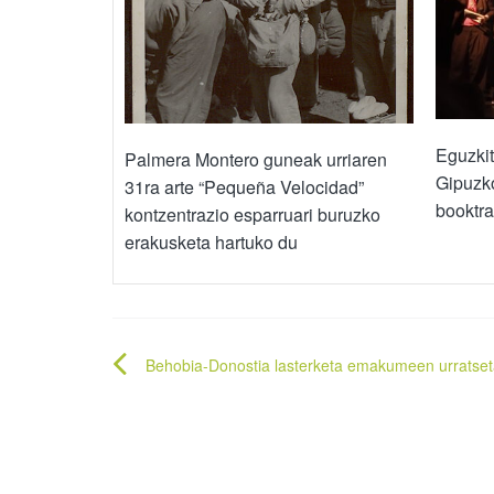
Eguzkit
Palmera Montero guneak urriaren
Gipuzk
31ra arte “Pequeña Velocidad”
booktra
kontzentrazio esparruari buruzko
erakusketa hartuko du
Bidalketetan
Behobia-Donostia lasterketa emakumeen urratse
zehar
nabigatu