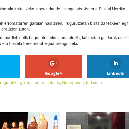
nerala kiskaltzeko labeak daude. Hango labe-bateria Euskal Herriko
k erromatarren garaian hasi ziren, Irugurutzetan bisita daitezkeen egi
 erauzten zuten.
n, burdinbidetik bagoneten bidez edo airetik, kableetan galdarak eseki
eko eta horrela bere metal-legea areagotzeko.
Google+
LinkedIn
Irugurutzeta
,
irun
,
irunero
,
labeak
,
Naturgunea
,
turismoa