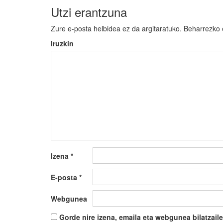
Utzi erantzuna
Zure e-posta helbidea ez da argitaratuko.
Beharrezko
Iruzkin
Izena
*
E-posta
*
Webgunea
Gorde nire izena, emaila eta webgunea bilatza