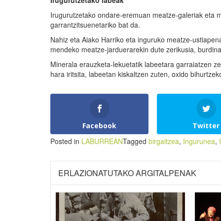
Irugurutzetako labeak
Irugurutzetako ondare-eremuan meatze-galeriak eta mi
garrantzitsuenetariko bat da.
Nahiz eta Aiako Harriko eta inguruko meatze-ustiapena
mendeko meatze-jarduerarekin dute zerikusia, burdina
Minerala erauzketa-lekuetatik labeetara garraiatzen ze
hara iritsita, labeetan kiskaltzen zuten, oxido bihurtz
Facebook
Twitter
Posted in
LABURREAN
Tagged
birgaitzea
,
Ingurunea
,
ERLAZIONATUTAKO ARGITALPENAK