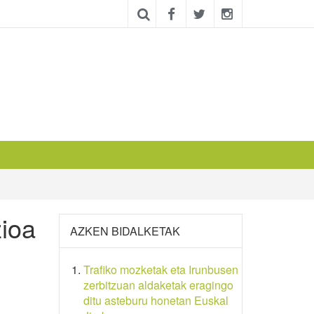
zioa
AZKEN BIDALKETAK
Trafiko mozketak eta Irunbusen
zerbitzuan aldaketak eragingo
ditu asteburu honetan Euskal