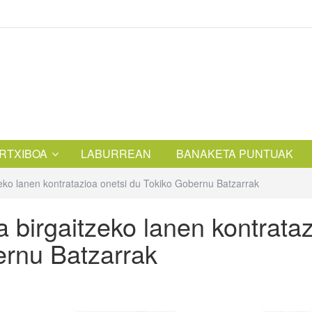
RTXIBOA
LABURREAN
BANAKETA PUNTUAK
zeko lanen kontratazioa onetsi du Tokiko Gobernu Batzarrak
a birgaitzeko lanen kontrata
ernu Batzarrak