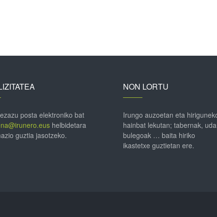
IZITATEA
NON LORTU
 ezazu posta elektroniko bat
Irungo auzoetan eta hirigunek
ena@irunero.eus
helbidetara
hainbat lekutan; tabernak, uda
azio guztia jasotzeko.
bulegoak … baita hiriko
ikastetxe guztietan ere.