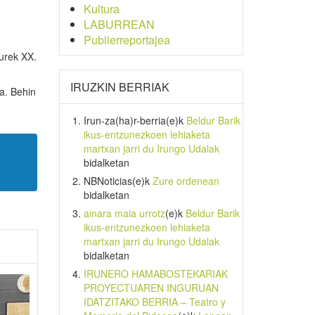
Kultura
LABURREAN
Publierreportajea
turek XX.
IRUZKIN BERRIAK
ta. Behin
Irun-za(ha)r-berria
(e)k
Beldur Barik
ikus-entzunezkoen lehiaketa
martxan jarri du Irungo Udalak
bidalketan
NBNoticias
(e)k
Zure ordenean
bidalketan
ainara maia urrotz
(e)k
Beldur Barik
ikus-entzunezkoen lehiaketa
martxan jarri du Irungo Udalak
bidalketan
IRUNERO HAMABOSTEKARIAK
PROYECTUAREN INGURUAN
IDATZITAKO BERRIA – Teatro y