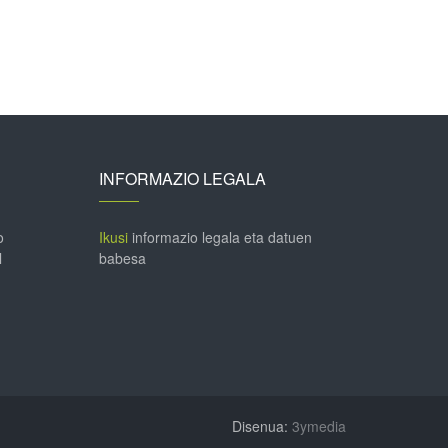
INFORMAZIO LEGALA
o
Ikusi
informazio legala eta datuen
l
babesa
Disenua:
3ymedia