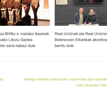
za BHIko 4. mailako ikasleek
Real Uniónek eta Real Unióne
oako Liburu Gaztea
Beteranoen Elkarteak akordio
iler saria irabazi dute
berritu dute
tan
Neriage teknikan sakontzeko masterclass bat eskainik
Udal Zeramika Taile