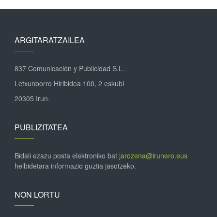
ARGITARATZAILEA
837 Comunicación y Publicidad S.L.
Letxunborro Hiribidea 100, 2 eskubi
20305 Irun.
PUBLIZITATEA
Bidali ezazu posta elektroniko bat
jarozena@irunero.eus
helbidetara informazio guztia jasotzeko.
NON LORTU