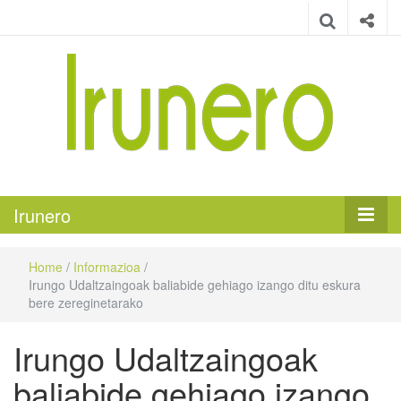
Irunero
Irungo euskarazko aldizkaria
Irunero
Home
/
Informazioa
/
Irungo Udaltzaingoak baliabide gehiago izango ditu eskura
bere zereginetarako
Irungo Udaltzaingoak
baliabide gehiago izango