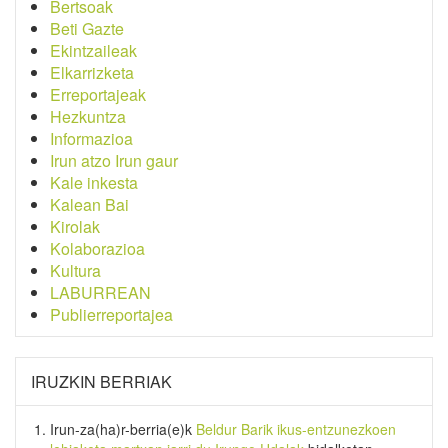
Bertsoak
Beti Gazte
Ekintzaileak
Elkarrizketa
Erreportajeak
Hezkuntza
Informazioa
Irun atzo Irun gaur
Kale inkesta
Kalean Bai
Kirolak
Kolaborazioa
Kultura
LABURREAN
Publierreportajea
IRUZKIN BERRIAK
Irun-za(ha)r-berria
(e)k
Beldur Barik ikus-entzunezkoen