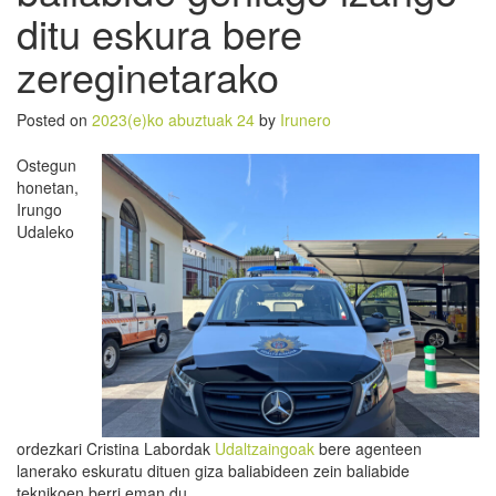
ditu eskura bere
zereginetarako
Posted on
2023(e)ko abuztuak 24
by
Irunero
Ostegun
honetan,
Irungo
Udaleko
ordezkari Cristina Labordak
Udaltzaingoak
bere agenteen
lanerako eskuratu dituen giza baliabideen zein baliabide
teknikoen berri eman du.