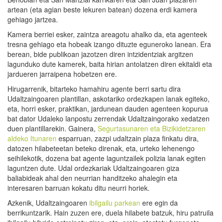
artean (eta agian beste lekuren batean) dozena erdi kamera
gehiago jartzea.
Kamera berriei esker, zaintza areagotu ahalko da, eta agenteek
tresna gehiago eta hobeak izango dituzte eguneroko lanean. Era
berean, bide publikoan jazotzen diren intzidentziak argitzen
lagunduko dute kamerek, baita hirian antolatzen diren ekitaldi eta
jardueren jarraipena hobetzen ere.
Hirugarrenik, bitarteko hamahiru agente berri sartu dira
Udaltzaingoaren plantillan, askotariko ordezkapen lanak egiteko,
eta, horri esker, praktikan, jardunean dauden agenteen kopurua
bat dator Udaleko lanpostu zerrendak Udaltzaingorako xedatzen
duen plantillarekin. Gainera,
Segurtasunaren eta Bizikidetzaren
aldeko Itunaren
esparruan, zazpi udaltzain plaza finkatu dira,
datozen hilabeteetan beteko direnak, eta, urteko lehenengo
seihilekotik, dozena bat agente laguntzailek polizia lanak egiten
laguntzen dute. Udal ordezkariak Udaltzaingoaren giza
baliabideak ahal den neurrian handitzeko ahalegin eta
interesaren barruan kokatu ditu neurri horiek.
Azkenik, Udaltzaingoaren
ibilgailu parkean
ere egin da
berrikuntzarik. Hain zuzen ere, duela hilabete batzuk, hiru patruila