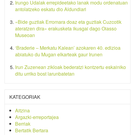
Irungo Udalak errepideetako lanak modu ordenatuan
antolatzeko eskatu dio Aldundiari
«Bide guztiak Erromara doaz eta guztiak Cuzcotik
ateratzen dira» erakusketa ikusgai dago Oiasso
Museoan
‘Braderie – Merkatu Kalean’ azokaren 40. edizioa
abiatuko du Mugan elkarteak gaur Irunen
Irun Zuzenean zikloak bederatzi kontzertu eskainiko
ditu urriko bost larunbatetan
KATEGORIAK
Aitzina
Argazki-erreportajea
Berriak
Bertatik Bertara