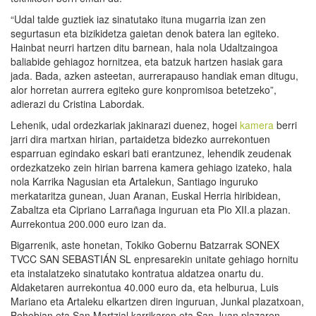
“Udal talde guztiek iaz sinatutako ituna mugarria izan zen
segurtasun eta bizikidetza gaietan denok batera lan egiteko.
Hainbat neurri hartzen ditu barnean, hala nola Udaltzaingoa
baliabide gehiagoz hornitzea, eta batzuk hartzen hasiak gara
jada. Bada, azken asteetan, aurrerapauso handiak eman ditugu,
alor horretan aurrera egiteko gure konpromisoa betetzeko”,
adierazi du Cristina Labordak.
Lehenik, udal ordezkariak jakinarazi duenez, hogei
kamera
berri
jarri dira martxan hirian, partaidetza bidezko aurrekontuen
esparruan egindako eskari bati erantzunez, lehendik zeudenak
ordezkatzeko zein hirian barrena kamera gehiago izateko, hala
nola Karrika Nagusian eta Artalekun, Santiago inguruko
merkataritza gunean, Juan Aranan, Euskal Herria hiribidean,
Zabaltza eta Cipriano Larrañaga inguruan eta Pio XII.a plazan.
Aurrekontua 200.000 euro izan da.
Bigarrenik, aste honetan, Tokiko Gobernu Batzarrak SONEX
TVCC SAN SEBASTIÁN SL enpresarekin unitate gehiago hornitu
eta instalatzeko sinatutako kontratua aldatzea onartu du.
Aldaketaren aurrekontua 40.000 euro da, eta helburua, Luis
Mariano eta Artaleku elkartzen diren inguruan, Junkal plazatxoan,
Behobian eta San Martzial karrikaren eta San Juan plazaren