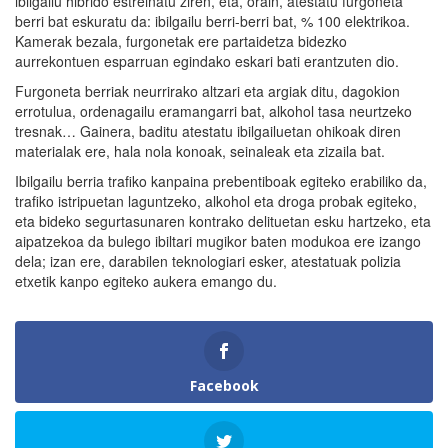
ibilgailu hibrido estreinatu ziren, eta, orain, atestatu furgoneta
berri bat eskuratu da: ibilgailu berri-berri bat, % 100 elektrikoa.
Kamerak bezala, furgonetak ere partaidetza bidezko
aurrekontuen esparruan egindako eskari bati erantzuten dio.
Furgoneta berriak neurrirako altzari eta argiak ditu, dagokion
errotulua, ordenagailu eramangarri bat, alkohol tasa neurtzeko
tresnak… Gainera, baditu atestatu ibilgailuetan ohikoak diren
materialak ere, hala nola konoak, seinaleak eta zizaila bat.
Ibilgailu berria trafiko kanpaina prebentiboak egiteko erabiliko da,
trafiko istripuetan laguntzeko, alkohol eta droga probak egiteko,
eta bideko segurtasunaren kontrako delituetan esku hartzeko, eta
aipatzekoa da bulego ibiltari mugikor baten modukoa ere izango
dela; izan ere, darabilen teknologiari esker, atestatuak polizia
etxetik kanpo egiteko aukera emango du.
Facebook