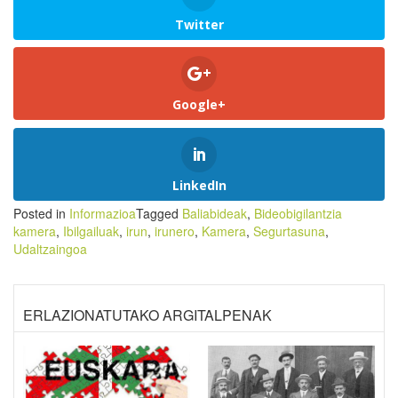
Twitter
Google+
LinkedIn
Posted in
Informazioa
Tagged
Baliabideak
,
Bideobigilantzia
kamera
,
Ibilgailuak
,
irun
,
irunero
,
Kamera
,
Segurtasuna
,
Udaltzaingoa
ERLAZIONATUTAKO ARGITALPENAK