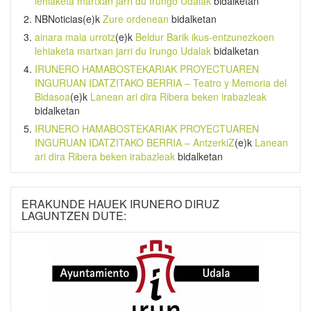
lehiaketa martxan jarri du Irungo Udalak
bidalketan
NBNoticias
(e)k
Zure ordenean
bidalketan
ainara maia urrotz
(e)k
Beldur Barik ikus-entzunezkoen
lehiaketa martxan jarri du Irungo Udalak
bidalketan
IRUNERO HAMABOSTEKARIAK PROYECTUAREN
INGURUAN IDATZITAKO BERRIA – Teatro y Memoria del
Bidasoa
(e)k
Lanean ari dira Ribera beken irabazleak
bidalketan
IRUNERO HAMABOSTEKARIAK PROYECTUAREN
INGURUAN IDATZITAKO BERRIA – AntzerkiZ
(e)k
Lanean
ari dira Ribera beken irabazleak
bidalketan
ERAKUNDE HAUEK IRUNERO DIRUZ
LAGUNTZEN DUTE: