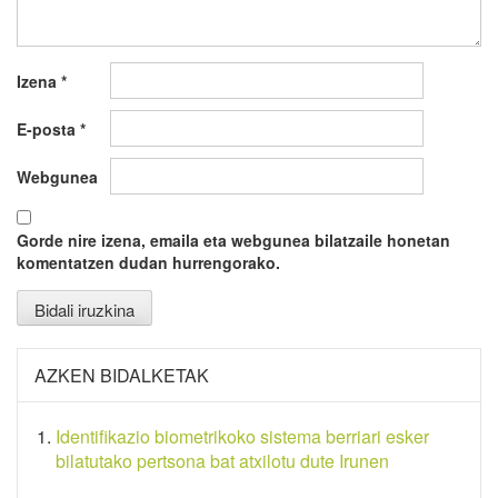
Izena
*
E-posta
*
Webgunea
Gorde nire izena, emaila eta webgunea bilatzaile honetan
komentatzen dudan hurrengorako.
AZKEN BIDALKETAK
Identifikazio biometrikoko sistema berriari esker
bilatutako pertsona bat atxilotu dute Irunen